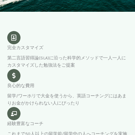
完全カスタマイズ
第二言語習得論(SLA)に沿った科学的メソッドで一人一人に
カスタマイズした勉強法をご提案
良心的な費用
留学/ワーホリで大金を使うから、英語コーチングにはあま
りお金がかけられない人にぴったり
経験豊富なコーチ
これまで50人以上の留学前/留学中の人へコーチングを実施