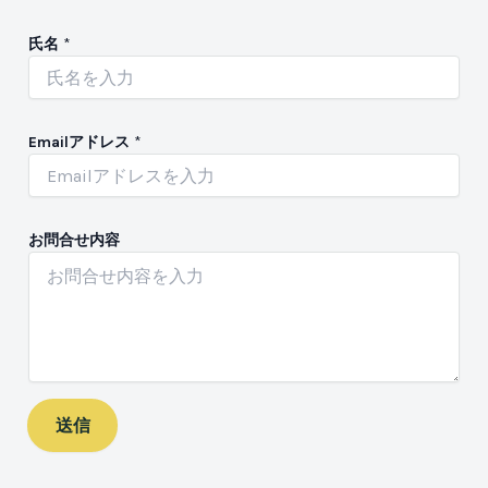
氏名
*
氏
Emailアドレス
*
名
お
問
合
せ
お問合せ内容
内
容
E
m
a
i
l
ア
送信
ド
レ
ス