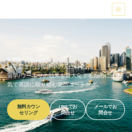
内
Main
容
Menu
を
ス
キ
ッ
プ
留学前に、伸ばしたい
留学前または留学中の人に特化。
留学/ワーホリの効果を最大化するために、
本
気で英語に取り組む英語コーチング。
無料カウン
LINEでお
メールでお
セリング
問合せ
問合せ